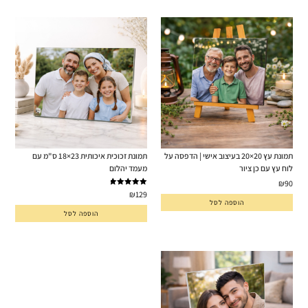
תמונת עץ 20×20 בעיצוב אישי | הדפסה על
תמונת זכוכית איכותית 23×18 ס"מ עם
לוח עץ עם כן ציור
מעמד יהלום
₪
90
דורג
5.00
₪
129
הוספה לסל
מתוך 5
הוספה לסל