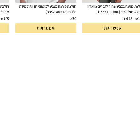
צת כותנה בצבע שחור לגברים צווארון
חולצת כותנה בצבע לבן צווארון עגול מידת
חולצת כ
 שרוול ארוך [ מותג – Hanes ]
ילדים [הדפסה ישירה]
שרוול ארו
–
₪
125
₪
70
₪
145
–
₪
1
אפשרויות
אפשרויות