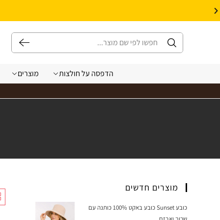
10% הנחה על עיצוב עצמי באתר | קוד קופון: Design *אין כפל קופונים*
הדפסה על חולצות
מוצרים
מוצרים חדשים
כובע Sunset כובע באקט 100% כותנה עם
שרוך ואבזם