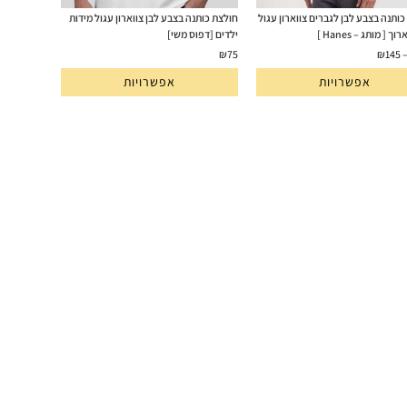
ותנה בצבע לבן לגברים צווארון עגול
חולצת כותנה בצבע לבן צווארון עגול מידות
ך [ מותג – Hanes ]
ילדים [דפוס משי]
₪
75
₪
145
אפשרויות
אפשרויות