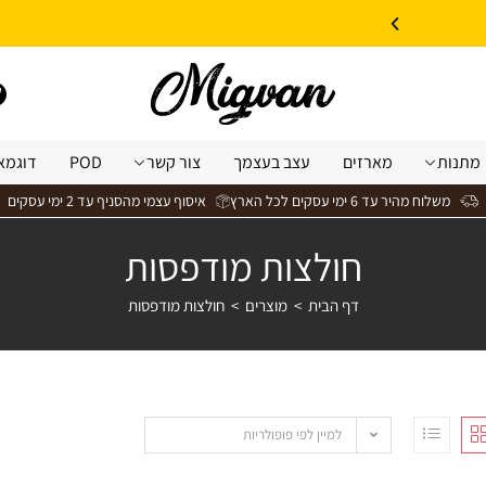
10% הנחה על עיצוב עצמי באתר | קוד קופון: Design *אין כפל קופונים*
מתנות
מארזים
עצב בעצמך
צור קשר
POD
דוגמא
משלוח מהיר עד 6 ימי עסקים לכל הארץ
איסוף עצמי מהסניף עד 2 ימי עסקים
חולצות מודפסות
דף הבית
>
מוצרים
>
חולצות מודפסות
למיין לפי פופולריות