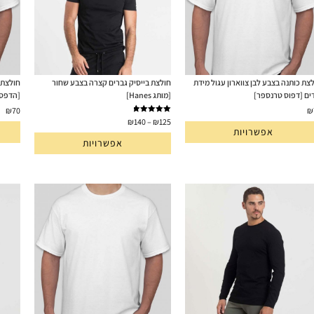
צת כותנה בצבע לבן צווארון עגול מידת
חולצת בייסיק גברים קצרה בצבע שחור
חולצת כ
ים [דפוס טרנספר]
[מותג Hanes]
[הדפסה
₪
70
₪
דורג
5.00
₪
140
–
₪
125
אפשרויות
מתוך 5
אפשרויות