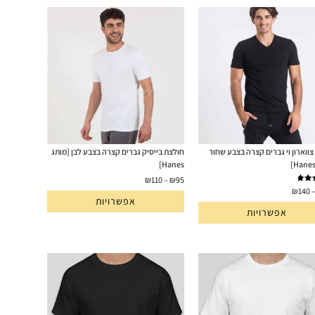
צווארון וי גברים קצרה בצבע שחור
חולצת בייסיק גברים קצרה בצבע לבן [מותג
Hanes]
₪
110
–
₪
95
5
₪
140
אפשרויות
אפשרויות