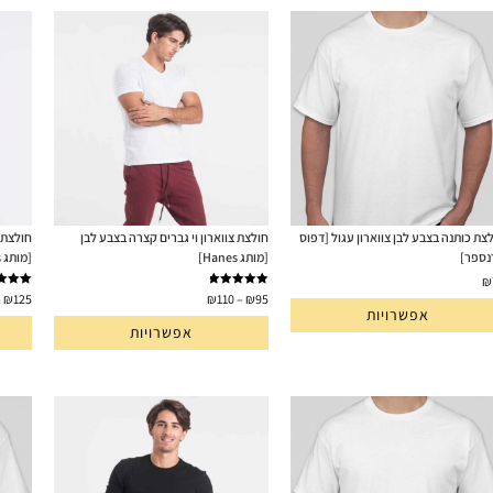
צת כותנה בצבע לבן צווארון עגול [דפוס
חולצת צווארון וי גברים קצרה בצבע לבן
חולצת 
נספר]
[מותג Hanes]
[מותג Hanes]
₪
דורג
5.00
דורג
.00
–
₪
125
₪
110
–
₪
95
אפשרויות
מתוך 5
מתוך 5
אפשרויות