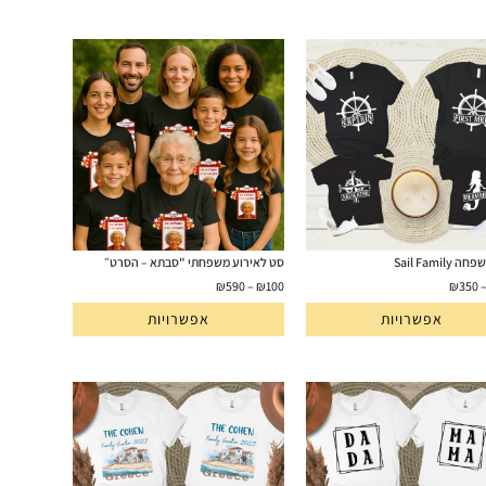
Sail Famil
סט לאירוע משפחתי "סבתא – הסרט״
₪
590
–
₪
100
₪
350
אפשרויות
אפשרויות