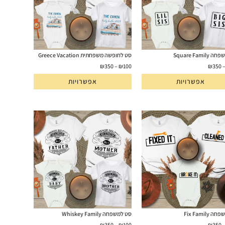
Square Fami
סט לחופשה משפחתית Greece Vacation
₪
350
–
₪
100
₪
350
אפשרויות
אפשרויות
Fix Family
סט למשפחה Whiskey Family
₪
350
–
₪
100
₪
350