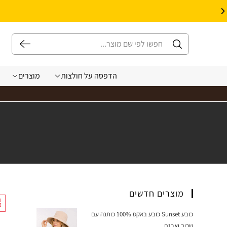
10% הנחה על עיצוב עצמי באתר | קוד קופון: Design *אין כפל קופונים*
הדפסה על חולצות
מוצרים
מוצרים חדשים
כובע Sunset כובע באקט 100% כותנה עם
שרוך ואבזם