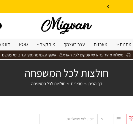
10% הנחה על עיצוב עצמי באתר | קוד קופון: Design *אין כפל קופונים*
מתנות
מארזים
עצב בעצמך
צור קשר
POD
דוגמא
משלוח מהיר עד 6 ימי עסקים לכל הארץ
איסוף עצמי מהסניף עד 2 ימי עסקים
חולצות לכל המשפחה
דף הבית
>
מוצרים
>
חולצות לכל המשפחה
למיין לפי פופולריות