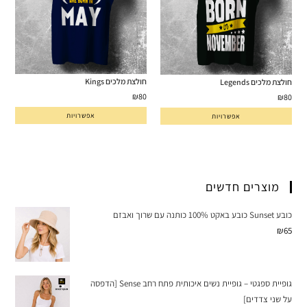
חולצת מלכים Kings
חולצת מלכים Legends
₪
80
₪
80
אפשרויות
אפשרויות
מוצרים חדשים
כובע Sunset כובע באקט 100% כותנה עם שרוך ואבזם
₪
65
גופיית ספגטי – גופיית נשים איכותית פתח רחב Sense [הדפסה
על שני צדדים]