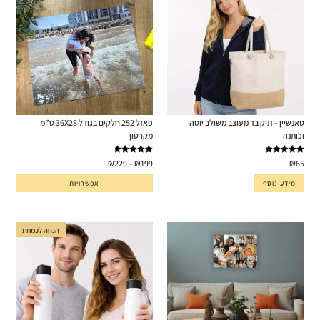
סאנשיין – תיק בד מעוצב משולב יוטה
פאזל 252 חלקים בגודל 36X28 ס”מ
וכותנה
מקרטון
דורג
5.00
דורג
5.00
₪
229
–
₪
199
₪
65
מתוך 5
מתוך 5
מידע נוסף
אפשרויות
הנחה לכמויות