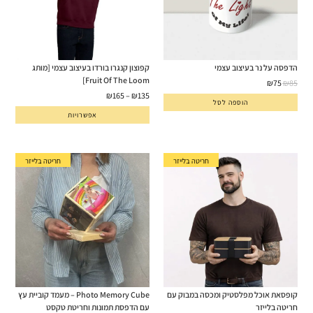
הדפסה על נר בעיצוב עצמי
קפוצון קנגרו בורדו בעיצוב עצמי [מותג
Fruit Of The Loom]
₪
75
₪
85
₪
165
–
₪
135
הוספה לסל
אפשרויות
חריטה בלייזר
חריטה בלייזר
קופסאת אוכל מפלסטיק ומכסה במבוק עם
Photo Memory Cube – מעמד קוביית עץ
חריטה בלייזר
עם הדפסת תמונות וחריטת טקסט