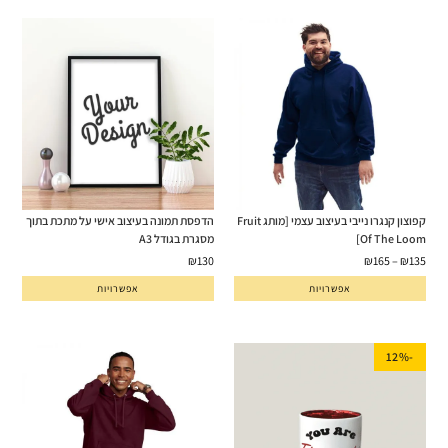
קפוצון קנגרו נייבי בעיצוב עצמי [מותג Fruit
הדפסת תמונה בעיצוב אישי על מתכת בתוך
Of The Loom]
מסגרת בגודל A3
₪
130
₪
165
–
₪
135
אפשרויות
אפשרויות
-12%