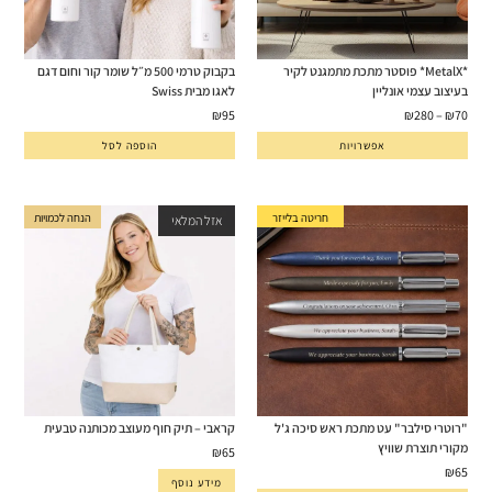
*MetalX* פוסטר מתכת מתמגנט לקיר
בקבוק טרמי 500 מ״ל שומר קור וחום דגם
בעיצוב עצמי אונליין
לאגו מבית Swiss
₪
95
₪
280
–
₪
70
אפשרויות
הוספה לסל
חריטה בלייזר
הנחה לכמויות
אזל המלאי
"רוטרי סילבר" עט מתכת ראש סיכה ג'ל
קראבי – תיק חוף מעוצב מכותנה טבעית
מקורי תוצרת שוויץ
₪
65
₪
65
מידע נוסף