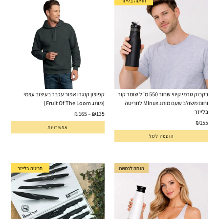
חריטה בלייזר
בקבוק טרמי קיווי שחור 550 מ״ל שומר קור
קפוצון קנגרו אפור עכבר בעיצוב עצמי
וחום משולב שעם מותג Minus לחריטה
[מותג Fruit Of The Loom]
בלייזר
₪
165
–
₪
135
₪
155
אפשרויות
הוספה לסל
חריטה בלייזר
הנחה לכמויות