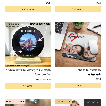
דורג
5.00
דורג
5.00
₪
95
₪
95
מתוך 5
מתוך 5
הוספה לסל
הוספה לסל
פד לעכבר עם הדפסה
תקליט ויניל מעץ בהתאמה אישית עם השיר
שלכם Spotify
דורג
5.00
₪
60
₪
350
–
₪
210
מתוך 5
הוספה לסל
אפשרויות
הנחה לכמויות
וידאו בעמוד מוצר
אזל המלאי