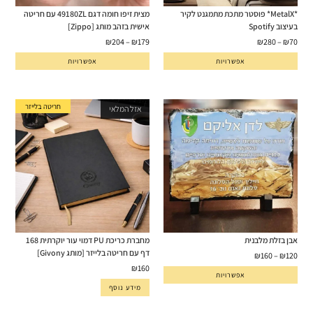
*MetalX* פוסטר מתכת מתמגנט לקיר
מצית זיפו חומה דגם 49180ZL עם חריטה
בעיצוב Spotify
אישית בזהב מותג [Zippo]
₪
204
–
₪
179
₪
280
–
₪
70
אפשרויות
אפשרויות
חריטה בלייזר
אזל המלאי
אבן בזלת מלבנית
מחברת כריכת PU דמוי עור יוקרתית 168
דף עם חריטה בלייזר [מותג Givony]
₪
160
–
₪
120
₪
160
אפשרויות
מידע נוסף