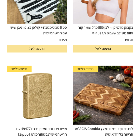
בקבוק טרמי קיווי לבן 550 מ״ל שומר קור
סט 5 סכיני מטבח + קולפן בציפוי אבן שיש
וחום משולב שעם מותג Minus
עם חריטה אישית
₪
159
₪
120
הוספה לסל
הוספה לסל
חריטה בלייזר
חריטה בלייזר
לוח חיתוך פרימיום מעץ ACACIA Comida |
מצית זיפו זהב משוייף דגם 49477 עם
חריטה בלייזר אישית
חריטה אישית בשחור מותג [Zippo]