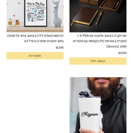
סט יוקרה בעיצוב אלגנטי עט X-PEN +
הדפסת תעודת לידה בעיצוב אישי על מתכת
מחברת בעטיפת PU בקופסת עץ מהודרת
בתוך מסגרת שחורה בגודל A3
מותג [Givony]
₪
149
₪
249
אפשרויות
הוספה לסל