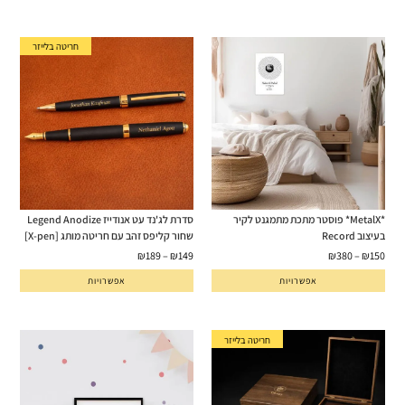
חריטה בלייזר
*MetalX* פוסטר מתכת מתמגנט לקיר
סדרת לג'נד עט אנודייז Legend Anodize
בעיצוב Record
שחור קליפס זהב עם חריטה מותג [X-pen]
₪
189
–
₪
149
₪
380
–
₪
150
אפשרויות
אפשרויות
חריטה בלייזר