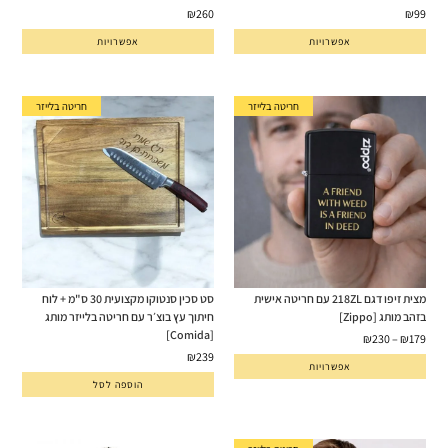
₪
260
₪
99
אפשרויות
אפשרויות
חריטה בלייזר
חריטה בלייזר
מצית זיפו דגם 218ZL עם חריטה אישית
סט סכין סנטוקו מקצועית 30 ס"מ + לוח
בזהב מותג [Zippo]
חיתוך עץ בוצ׳ר עם חריטה בלייזר מותג
[Comida]
₪
230
–
₪
179
₪
239
אפשרויות
הוספה לסל