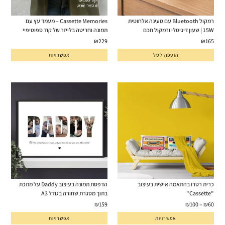
רמקול Bluetooth עם טעינה אלחוטית
Cassette Memories – מעמד עץ עם
15W | שעון דיגיטלי ורמקול חכם
תמונה וחריטה בלייזר של קוד ספוטיפיי
₪
229
₪
165
הוספה לסל
אפשרויות
כרית רטרו בהתאמה אישית בעיצוב
הדפסת תמונה בעיצוב Daddy על מתכת
"Cassette"
בתוך מסגרת שחורה בגודל A3
₪
159
₪
100
–
₪
60
אפשרויות
אפשרויות