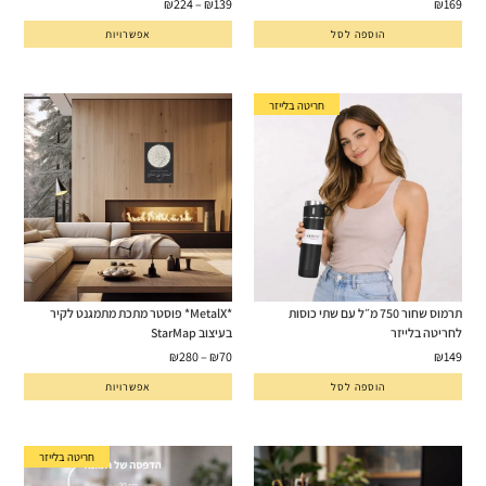
₪
224
–
₪
139
₪
169
הוספה לסל
אפשרויות
חריטה בלייזר
תרמוס שחור 750 מ״ל עם שתי כוסות
*MetalX* פוסטר מתכת מתמגנט לקיר
לחריטה בלייזר
בעיצוב StarMap
₪
280
–
₪
70
₪
149
הוספה לסל
אפשרויות
חריטה בלייזר