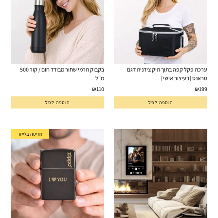
ערכת פקל קפה בתוך תיק צידנית דגם
בקבוק תרמי שחור מבודד חום / קור 500
טראנס [בעיצוב אישי]
מ״ל
₪
110
₪
199
הוספה לסל
הוספה לסל
חריטה בלייזר