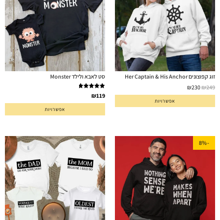
זוג קפוצונים Her Captain & His Anchor
סט לאבא ולילד Monster
₪
230
₪
249
דורג
5.00
₪
119
אפשרויות
מתוך 5
אפשרויות
-8%