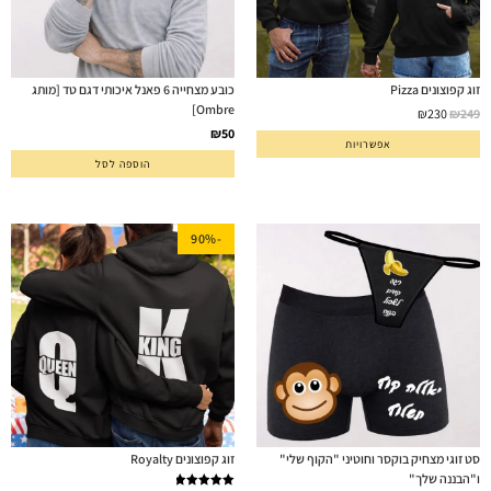
זוג קפוצונים Pizza
כובע מצחייה 6 פאנל איכותי דגם טד [מותג
Ombre]
₪
230
₪
249
₪
50
אפשרויות
הוספה לסל
-90%
סט זוגי מצחיק בוקסר וחוטיני "הקוף שלי"
זוג קפוצונים Royalty
ו"הבננה שלך"