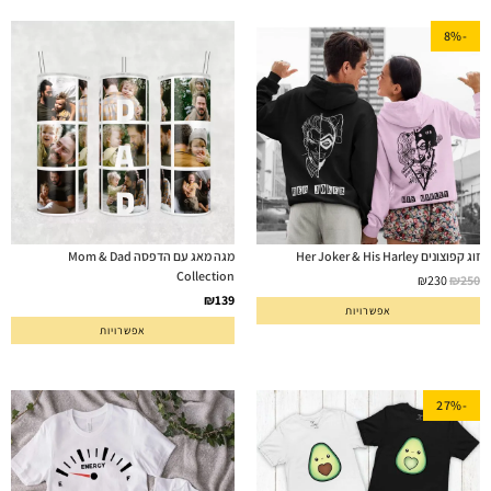
-8%
זוג קפוצונים Her Joker & His Harley
מגה מאג עם הדפסה Mom & Dad
Collection
₪
230
₪
250
₪
139
אפשרויות
אפשרויות
-27%