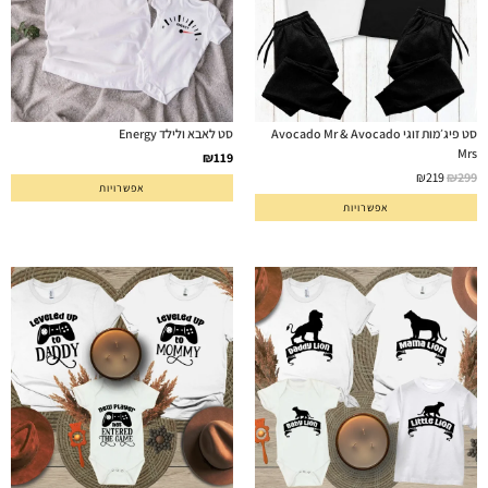
סט פיג׳מות זוגי Avocado Mr & Avocado
סט לאבא ולילד Energy
Mrs
₪
119
₪
219
₪
299
אפשרויות
אפשרויות