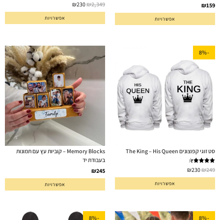
דורג
5.00
₪
230
₪
2,349
₪
159
מתוך 5
אפשרויות
אפשרויות
-8%
סט זוגי קפוצונים The King – His Queen
Memory Blocks – קוביות עץ עם תמונות
בעבודת יד
דורג
4.50
₪
230
₪
249
₪
245
מתוך 5
אפשרויות
אפשרויות
-8%
-8%