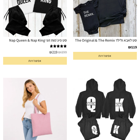
סט לאבא ולילד The Original & The Remix
סט פיג׳מות זוגי Nap Queen & Nap King
₪
119
דורג
5.00
₪
219
₪
299
אפשרויות
מתוך 5
אפשרויות