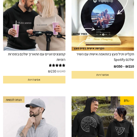
תקליט ויניל מעץ בהתאמה אישית עם השיר
קפוצונים זוגיים עם התאריך שלכם בספרות
שלכם Spotify
רומיות
₪
350
–
₪
210
דורג
5.00
₪
230
₪
249
אפשרויות
מתוך 5
אפשרויות
הנחה לכמויות
-8%