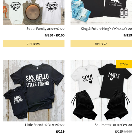
סט לאבא ולילד לKing & Future King
סט למשפחה Super Family
₪
350
–
₪
100
₪
119
אפשרויות
אפשרויות
-27%
סט פיג׳מות זוגי Soulmates
סט לאבא ולילד Little Friend
₪
119
₪
219
₪
299