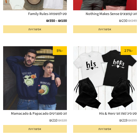
זוג קפוצונים Nothing Makes Sense
סט למשפחה Family Rules
₪
350
–
₪
100
₪
230
₪
249
אפשרויות
אפשרויות
-5%
-27%
סט פיג׳מות זוגי His & Hers
זוג סווצרטים Mamacado & Papacado
₪
210
₪
220
₪
219
₪
299
אפשרויות
אפשרויות