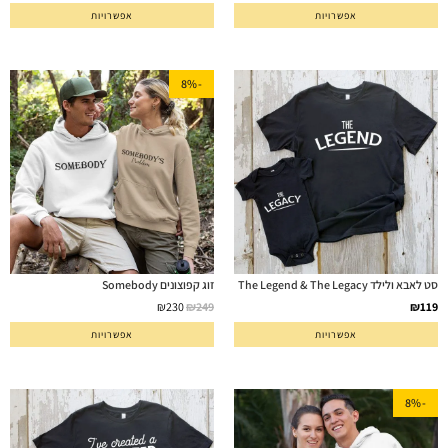
אפשרויות
אפשרויות
-8%
סט לאבא ולילד The Legend & The Legacy
זוג קפוצונים Somebody
₪
230
₪
249
₪
119
אפשרויות
אפשרויות
-8%