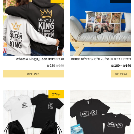
ציפית + כרית 50 על 70 ס"מ עם קולאז תמונות
זוג קפוצונים Whats A King/Queen
₪
230
₪
249
₪
180
–
₪
140
אפשרויות
אפשרויות
-27%