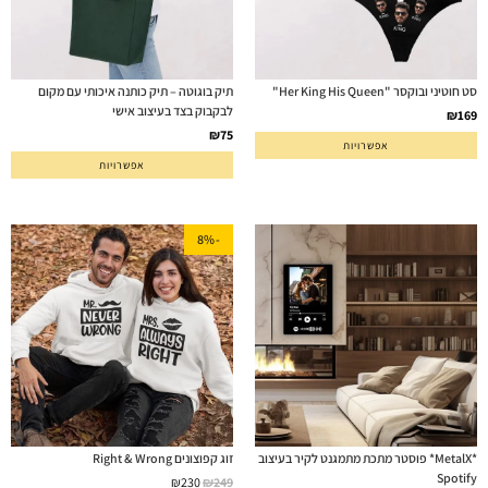
סט חוטיני ובוקסר "Her King His Queen"
תיק בוגוטה – תיק כותנה איכותי עם מקום
לבקבוק בצד בעיצוב אישי
₪
169
₪
75
אפשרויות
אפשרויות
-8%
*MetalX* פוסטר מתכת מתמגנט לקיר בעיצוב
זוג קפוצונים Right & Wrong
Spotify
₪
230
₪
249