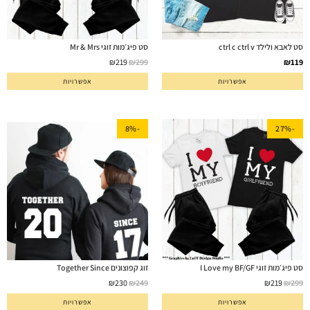
סט לאבא ולילד ctrl c ctrl v
סט פיג׳מות זוגי Mr & Mrs
₪
219
₪
299
₪
119
אפשרויות
אפשרויות
-8%
-27%
סט פיג׳מות זוגי I Love my BF/GF
זוג קפוצונים Together Since
₪
230
₪
249
₪
219
₪
299
אפשרויות
אפשרויות