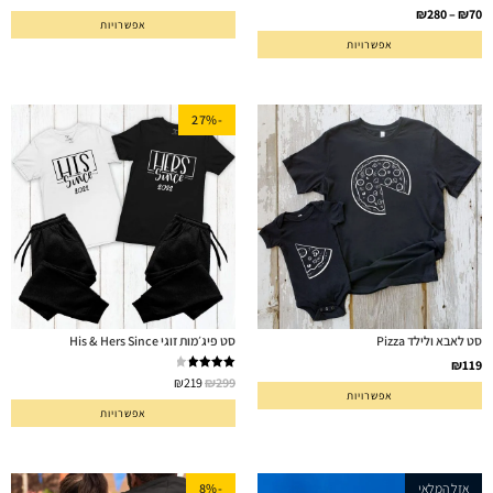
₪
280
–
₪
70
אפשרויות
אפשרויות
-27%
סט לאבא ולילד Pizza
סט פיג׳מות זוגי His & Hers Since
₪
119
דורג
4.00
₪
219
₪
299
אפשרויות
מתוך 5
אפשרויות
אזל המלאי
-8%