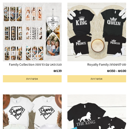
סט למשפחה Royalty Family
מגה מאג עם הדפסה Family Collection
₪
139
₪
350
–
₪
100
אפשרויות
אפשרויות