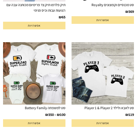
סט מכנסיים וקפוצונים Royalty
תיק פלרמו תיק צד פרימיום מכותנה עבה עם
רצועות עבות וכיס פנימי
₪
369
₪
65
אפשרויות
אפשרויות
סט לאבא ולילד Player 1 & Player 2
סט למשפחה Battery Family
₪
350
–
₪
100
₪
119
אפשרויות
אפשרויות