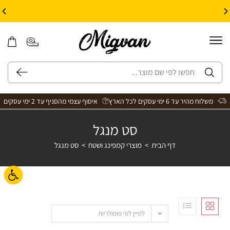
10% הנחה על עיצוב עצמי באתר | קוד קופון: Design *אין כפל קופונים*
משלוח מהיר עד 6 ימי עסקים לכל הארץ
איסוף עצמי מהסניף עד 2 ימי עסקים
סט מנגל
דף הבית
>
מוצרי קמפינג ושטח
>
סט מנגל
פתח ס
למיין לפי פופולריות