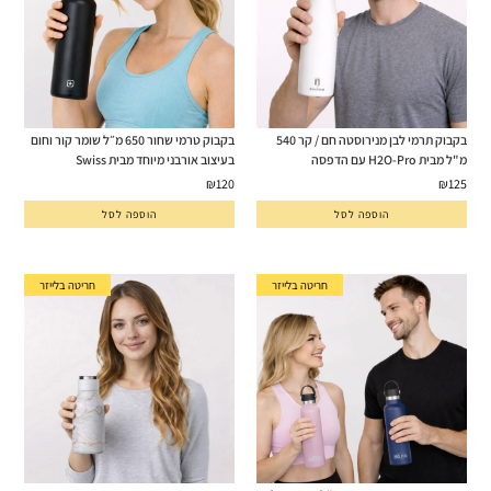
בקבוק תרמי לבן מנירוסטה חם / קר 540
בקבוק טרמי שחור 650 מ״ל שומר קור וחום
מ"ל מבית H2O-Pro עם הדפסה
בעיצוב אורבני מיוחד מבית Swiss
₪
120
₪
125
הוספה לסל
הוספה לסל
חריטה בלייזר
חריטה בלייזר