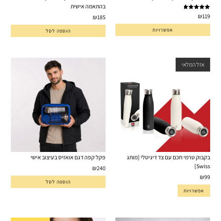
בהתאמה אישית
דורג
5.00
₪
119
₪
185
מתוך 5
אפשרויות
הוספה לסל
אזל המלאי
בקבוק טרמי חכם עם צד דיגיטלי [מותג
פקל קפה דגם אואזיס בעיצוב אישי
Swiss]
₪
240
₪
99
הוספה לסל
אפשרויות