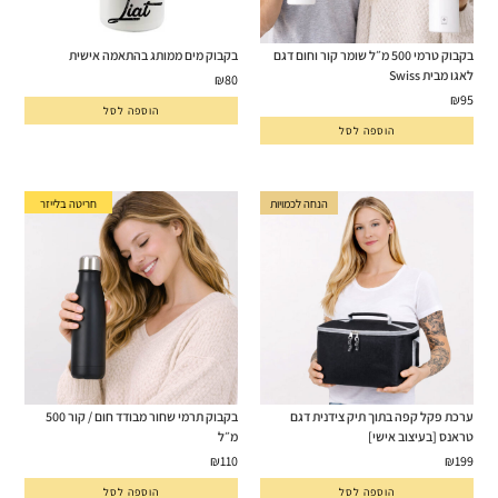
בקבוק טרמי 500 מ״ל שומר קור וחום דגם
בקבוק מים ממותג בהתאמה אישית
לאגו מבית Swiss
₪
80
₪
95
הוספה לסל
הוספה לסל
חריטה בלייזר
הנחה לכמויות
ערכת פקל קפה בתוך תיק צידנית דגם
בקבוק תרמי שחור מבודד חום / קור 500
טראנס [בעיצוב אישי]
מ״ל
₪
110
₪
199
הוספה לסל
הוספה לסל