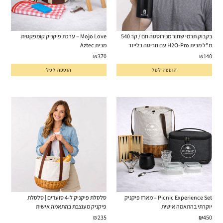
בקבוק תרמי שחור מנירוסטה חם / קר 540
Mojo Love – ערכת פיקניק קומפקטית
מ"ל מבית H2O-Pro עם חריטה בלייזר
מבית Aztec
₪
370
₪
140
הוספה לסל
הוספה לסל
Picnic Experience Set – מארז פיקניק
סלסלת פיקניק ל-4 סועדים | סלסלת
יוקרתי בהתאמה אישית
פיקניק מעוצבת בהתאמה אישית
₪
235
₪
450