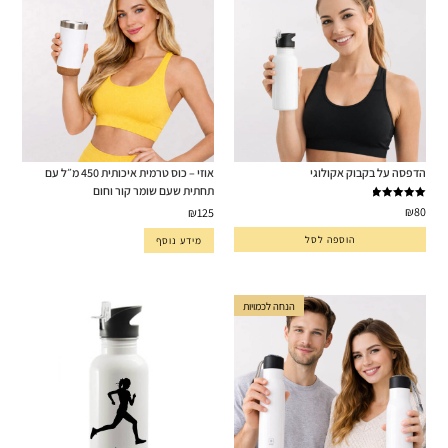
הדפסה על בקבוק אקולוגי
אוזי – כוס טרמית איכותית 450 מ״ל עם
תחתית שעם שומר קור וחום
דורג
5.00
₪
80
₪
125
מתוך 5
הוספה לסל
מידע נוסף
הנחה לכמויות