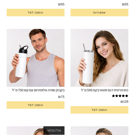
₪
95
₪
95
אפשרויות
הוספה לסל
כוס תרמית דגם סטארבקס 590 מ״ל
בקבוק שתיה אלומיניום עם קש 750 מ״ל
₪
75
דורג
5.00
₪
139
מתוך 5
הוספה לסל
הוספה לסל
אזל המלאי