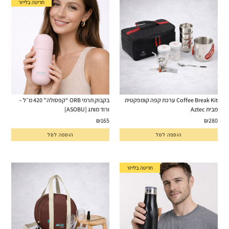
חריטה בלייזר
Coffee Break Kit ערכת קפה קומפקטית
בקבוק תרמי ORB “קפסולה” 420 מ״ל –
מבית Aztec
ורוד מותג [ASOBU]
₪
165
₪
280
הוספה לסל
הוספה לסל
חריטה בלייזר