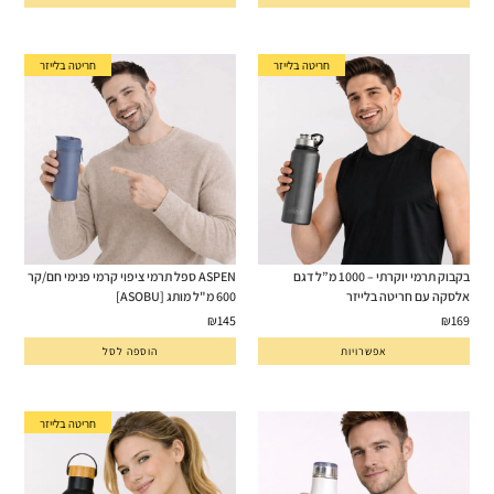
חריטה בלייזר
חריטה בלייזר
בקבוק תרמי יוקרתי – 1000 מ”ל דגם
ASPEN ספל תרמי ציפוי קרמי פנימי חם/קר
אלסקה עם חריטה בלייזר
600 מ"ל מותג [ASOBU]
₪
145
₪
169
אפשרויות
הוספה לסל
חריטה בלייזר