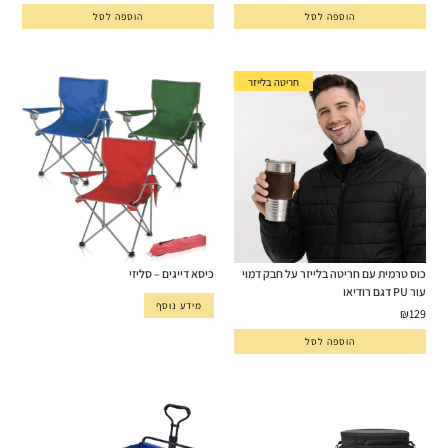
הוספה לסל
הוספה לסל
חריטה בלייזר
כוס טרמית עם חריטה בלייזר על חבק דמוי
כיסא דייגים – סליזי
עור PU דגם רודיאו
מידע נוסף
₪
129
הוספה לסל