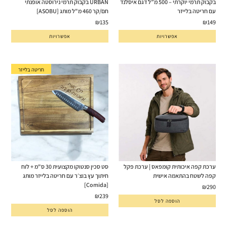
בקבוק תרמי יוקרתי – 500 מ”ל דגם איסלנד
URBAN בקבוק תרמי נירוסטה אופנתי
עם חריטה בלייזר
חם/קר 460 מ"ל מותג [ASOBU]
₪
135
₪
149
אפשרויות
אפשרויות
חריטה בלייזר
ערכת קפה איכותית קומפאס | ערכת פקל
סט סכין סנטוקו מקצועית 30 ס"מ + לוח
קפה לשטח בהתאמה אישית
חיתוך עץ בוצ׳ר עם חריטה בלייזר מותג
[Comida]
₪
290
₪
239
הוספה לסל
הוספה לסל