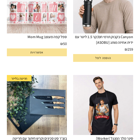
Canyon בקבוק תרמי חם/קר 1.5 ליטר עם
ספל קפה מעוצב Mom Mug
ידית אחיזה מותג [ASOBU]
₪
50
₪
259
אפשרויות
הוספה לסל
חריטה בלייזר
סינר מלך המנגל [Worker]
בוצ'ר סט סכינים וקרש חיתוך עם חריטה