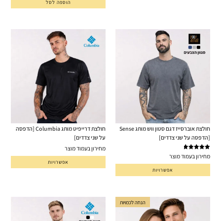
הוספה לסל
חולצת אוברסייז דגם סטון ווש מותג Sense
חולצת דרייפיט מותג Columbia [הדפסה
[הדפסה על שני צדדים]
על שני צדדים]
מחירון בעמוד מוצר
דורג
5.00
מחירון בעמוד מוצר
מתוך 5
אפשרויות
אפשרויות
הנחה לכמויות