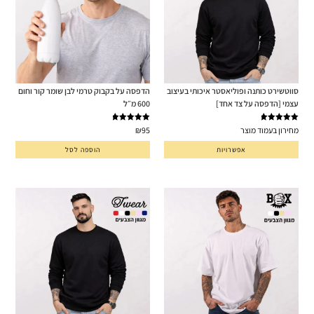
סווטשירט כותנה ופוליאסטר איכותי בעיצוב
הדפסה על בקבוק טרמי לבן שומר קור וחום
עצמי [הדפסה על צד אחד]
600 מ״ל
דורג
5.00
דורג
5.00
מחירון בעמוד מוצר
95
₪
מתוך 5
מתוך 5
אפשרויות
הוספה לסל