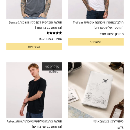
חולצת צווארון וי כותנה איכותית T-Wear
חולצת אוברסייז דגם סטון ווש מותג Sense
[הדפסה על שני צדדים]
[הדפסה על צד אחד]
מחירון בעמוד מוצר
דורג
5.00
מחירון בעמוד מוצר
אפשרויות
מתוך 5
אפשרויות
אזל המלאי
כיסוי דרכון בעיצוב אישי
חולצת כותנה ואלסטיין איכותית מותג Aztec
[הדפסה על שני צדדים]
₪
75