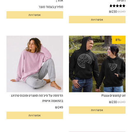
רומיות
אחד]
מחירון בעמוד מוצר
דורג
5.00
₪
230
₪
249
מתוך 5
אפשרויות
אפשרויות
-8%
זוג קפוצונים Pizza
הדפסה על פיג׳מה סווצרט ומכנס טרנינג
בהתאמה אישית
₪
230
₪
249
₪
249
אפשרויות
אפשרויות