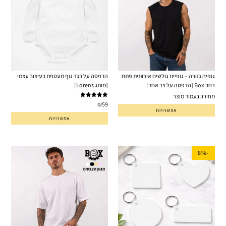
גופיה גזורה – גופיית גולשים איכותית פתח
הדפסה על בגד גוף מעטפת בעיצוב עצמי
רחב Box [הדפסה על צד אחד]
[מותג Lorens]
מחירון בעמוד מוצר
דורג
5.00
₪
59
אפשרויות
מתוך 5
אפשרויות
-8%