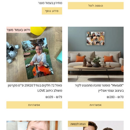
מחירון בעמוד מוצר
הוספה לסל
מידע נוסף
וידאו בעמוד מוצר
*MetalX* פוסטר מתכת מתמגנט לקיר
פאזל 72 חלקים בגודל 29X20 ס”מ מקרטון
בעיצוב עצמי אונליין
משולב כיתוב LOVE
₪
109
–
₪
79
₪
280
–
₪
70
אפשרויות
אפשרויות
הנחה לכמויות