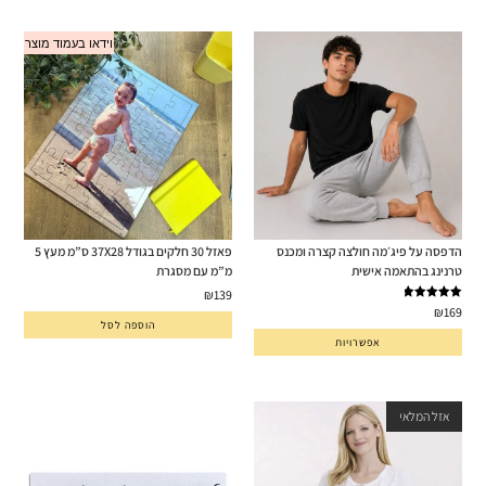
וידאו בעמוד מוצר
הדפסה על פיג׳מה חולצה קצרה ומכנס
פאזל 30 חלקים בגודל 37X28 ס”מ מעץ 5
טרנינג בהתאמה אישית
מ”מ עם מסגרת
₪
139
דורג
5.00
₪
169
מתוך 5
הוספה לסל
אפשרויות
אזל המלאי