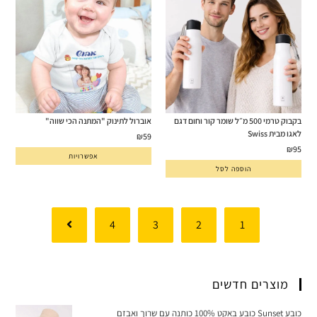
בקבוק טרמי 500 מ״ל שומר קור וחום דגם
אוברול לתינוק "המתנה הכי שווה"
לאגו מבית Swiss
₪
59
₪
95
אפשרויות
הוספה לסל
4
3
2
1
מוצרים חדשים
כובע Sunset כובע באקט 100% כותנה עם שרוך ואבזם