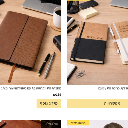
מחברת PU יוקרתית A5 עם כיסוי דמוי עור [מותג Givony]
₪
139
אפשרויות
מידע נוסף
חריטה בלייזר
אזל המלאי