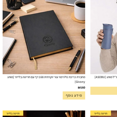
מחברת כריכת PU דמוי עור יוקרתית 168 דף עם חריטה בלייזר [מותג
Givony]
₪
160
מידע נוסף
חריטה בלייזר
חריטה בלייזר