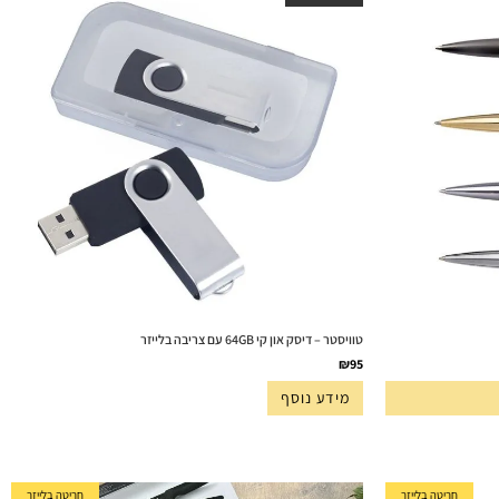
טוויסטר – דיסק און קי 64GB עם צריבה בלייזר
₪
95
מידע נוסף
חריטה בלייזר
חריטה בלייזר