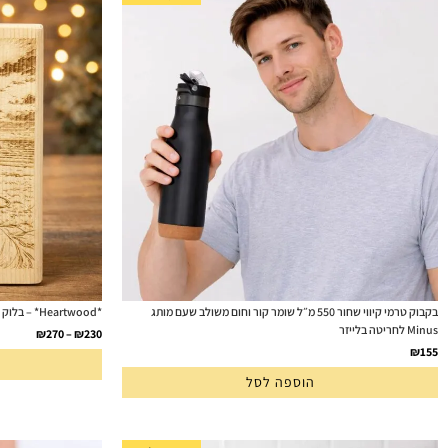
בקבוק טרמי קיווי שחור 550 מ״ל שומר קור וחום משולב שעם מותג
*Heartwood* – בלוק עץ עם חריטה אישית מתמונה
Minus לחריטה בלייזר
₪
270
–
₪
230
₪
155
הוספה לסל