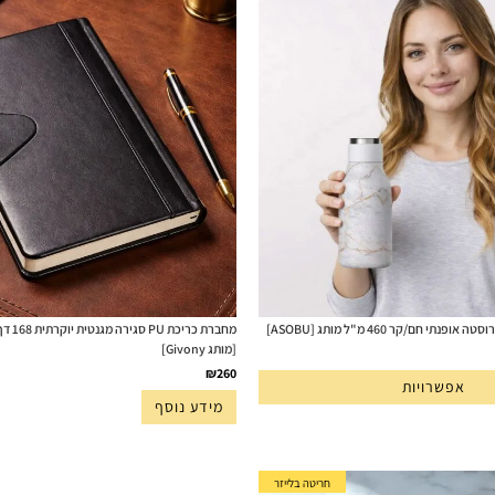
מחברת כ
[מותג Givony]
₪
260
אפשרויות
מידע נוסף
חריטה בלייזר