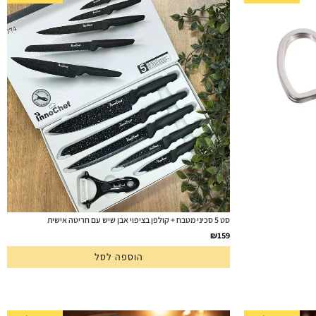
סט 5 סכיני מטבח + קולפן בציפוי אבן שיש עם חריטה אישית
₪
159
הוספה לסל