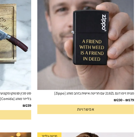
מצית זיפו דגם 218ZL עם חריטה אישית בזהב מותג [Zippo]
בלייזר מותג [Comida]
₪
230
–
₪
179
₪
239
אפשרויות
חריטה בלייזר