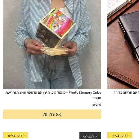
ריכת PU סגירה מגנטית יוקרתית 168 דף עם חריטה בלייזר
Photo Memory Cube – מעמד קוביית עץ עם הדפסת תמונות וחריטת
טקסט
₪
260
אפשרויות
חריטה בלייזר
חריטה בלייזר
אזל המלאי