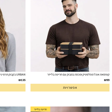
קופסאת אוכל מפלסטיק ומכסה במבוק עם חריטה בלייזר
URBAN בקבוק תרמי נירוסטה אופנתי חם/קר 460 מ"ל מותג [ASOBU]
₪
135
₪
99
אפשרויות
חריטה בלייזר