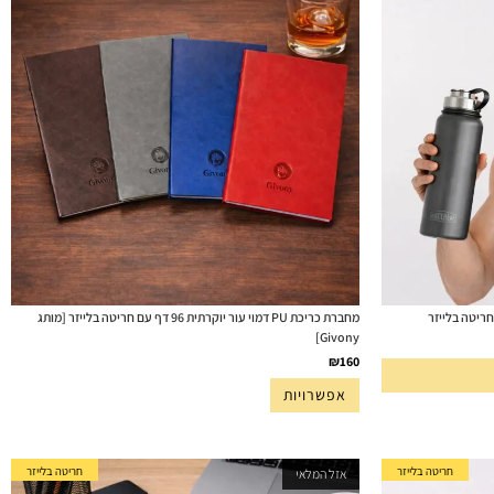
מחברת כריכת PU דמוי עור יוקרתית 96 דף עם חריטה בלייזר [מותג
Givony]
₪
160
אפשרויות
חריטה בלייזר
חריטה בלייזר
אזל המלאי