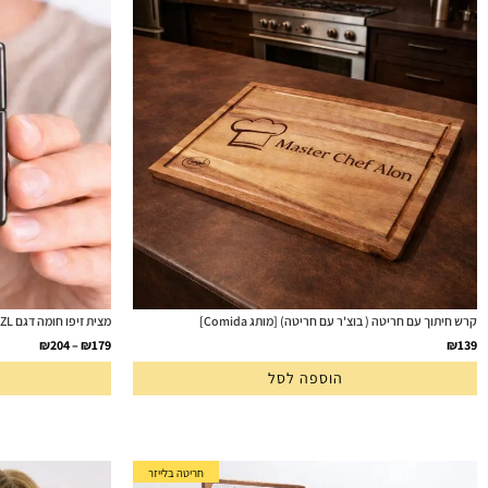
קרש חיתוך עם חריטה ( בוצ'ר עם חריטה) [מותג Comida]
מצית זיפו חומה דגם 49180ZL עם חריטה אישית בזהב מותג [Zippo]
₪
204
–
₪
179
₪
139
הוספה לסל
חריטה בלייזר