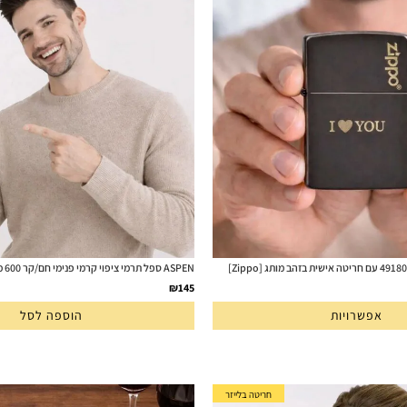
ASPEN ספל תרמי ציפוי קרמי פנימי חם/קר 600 מ"ל מותג [ASOBU]
₪
145
אפשרויות
הוספה לסל
חריטה בלייזר