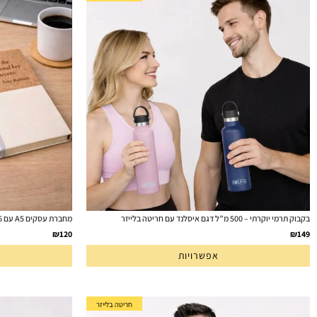
בקבוק תרמי יוקרתי – 500 מ”ל דגם איסלנד עם חריטה בלייזר
מחברת עסקים A5 עם 96 דף, כריכת PU / שעם
₪
120
₪
149
אפשרויות
חריטה בלייזר