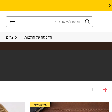
10% הנחה על עיצוב עצמי באתר | קוד קופון: Design *אין כפל קופונים*
הדפסה על חולצות
מוצרים
חריטה בלייזר