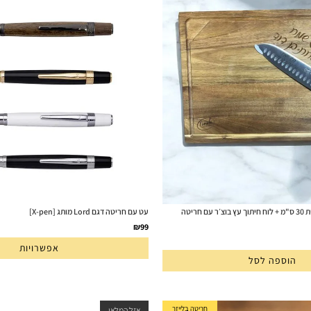
סט סכין סנטוקו מקצועית 30 ס"מ + לוח חיתוך עץ בוצ׳ר עם חריטה
עט עם חריטה דגם Lord מותג [X-pen]
₪
99
אפשרויות
הוספה לסל
חריטה בלייזר
אזל המלאי