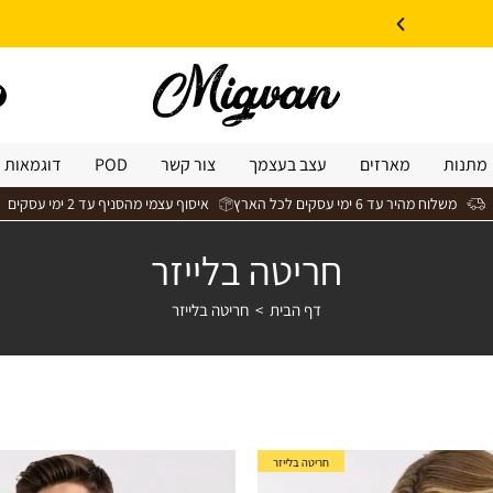
10% הנחה על עיצוב עצמי באתר | קוד קופון: Design *אין כפל קופונים*
מתנות
מארזים
עצב בעצמך
צור קשר
POD
דוגמאות 
משלוח מהיר עד 6 ימי עסקים לכל הארץ
איסוף עצמי מהסניף עד 2 ימי עסקים
חריטה בלייזר
דף הבית
>
חריטה בלייזר
חריטה בלייזר