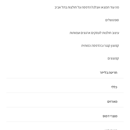
מה עוד תמצאו אצלנו?הדפסה על חולצות בתל אביב
סופטשלים
עיצוב חולצות לעסקים ארגונים ועמותות
קפוצון קנגרו בהדפסה כמותית
קפוצונים
חריטה בלייזר
כללי
מארזים
מוצרי דפוס