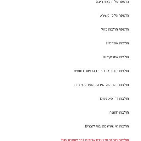
הדפסה על חולצות ריצה
הדפסה על סווטשירט
הדפסת חולצות בזול
חולצות אוברסייז
חולצות אמריקאיות
חולצות בדפוס טרנספר בהדפסה כמותית
חולצות בהדפסה ישירה בהזמנה כמותית
חולצות דרייפיט נשים
חולצות חתונה
חולצות טי שירט מגניבות לגברים
חולצות כותנה 170 גרם ארוכות גבר צווארון עגול