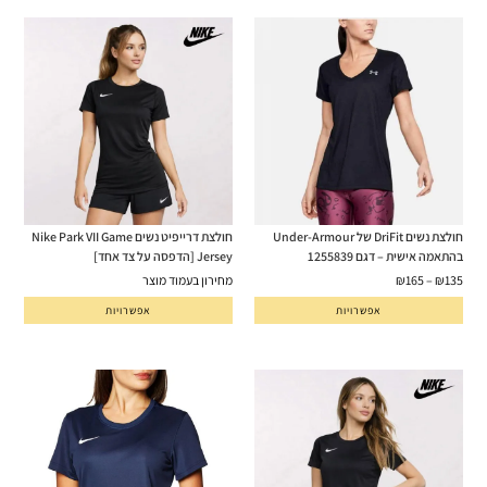
חולצת נשים DriFit של Under-Armour
חולצת דרייפיט נשים Nike Park VII Game
בהתאמה אישית – דגם 1255839
Jersey [הדפסה על צד אחד]
135
₪
–
165
₪
מחירון בעמוד מוצר
אפשרויות
אפשרויות