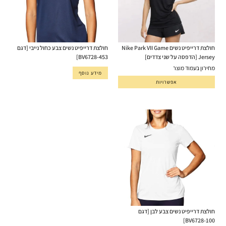
חולצת דרייפיט נשים Nike Park VII Game
חולצת דרייפיט נשים צבע כחול נייבי [דגם
Jersey [הדפסה על שני צדדים]
BV6728-453]
מחירון בעמוד מוצר
מידע נוסף
אפשרויות
חולצת דרייפיט נשים צבע לבן [דגם
BV6728-100]