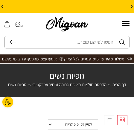
10% הנחה על עיצוב עצמי באתר | קוד קופון: Design *אין כפל קופונים*
משלוח מהיר עד 6 ימי עסקים לכל הארץ
איסוף עצמי מהסניף עד 2 ימי עסקים
גופיות נשים
דף הבית
>
הדפסת חולצות באיכות גבוהה ומחיר אטרקטיבי
>
גופיות נשים
פתח ס