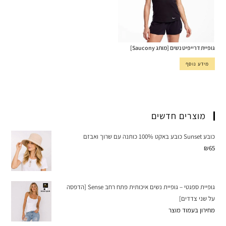
גופיית דרייפיט נשים [מותג Saucony]
מידע נוסף
מוצרים חדשים
כובע Sunset כובע באקט 100% כותנה עם שרוך ואבזם
₪
65
גופיית ספגטי – גופיית נשים איכותית פתח רחב Sense [הדפסה
על שני צדדים]
מחירון בעמוד מוצר