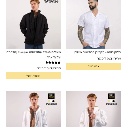
חלוק רופא – מקטורן בהתאמה אישית
מעיל סופטשל שחור מותג T-Wear [הדפסה
על צד אחד]
מחירון בעמוד מוצר
אפשרויות
דורג
5.00
מחירון בעמוד מוצר
מתוך 5
הוספה לסל