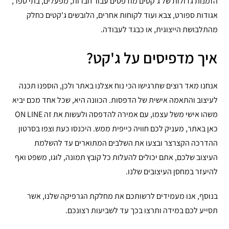
הזמנות גדולות של ג'קטים מודפסים עבור חברות, מפעלים, בתי ספר,
אגודות ספורט, צבא ועוד לקוחות אחרים, הלובשים ג'קטים כחלק
מהתלבושת הייצוגית, או כבגד לעבודה.
איך מדפיסים על ג'קט?
אנחנו מאד רוצים שתרגישו הכי נוח אצלנו באתר ולכן, הוספנו תכנה
לעיצוב והתאמה אישית של הדפסות. הכוונה היא, שכל אחד מכם יביא
משהו אישי משל עצמו, עם אמירה להדפסה ולעשות את זה ON LINE
כאן באתר, מעניק לכם חוויה כייפית ממש. היכנסו כעת וצפו בסרטון
ההדרכה הקצרצר ובצעו את השלבים המתוארים עד להשלמת
העיצוב שלכם, אתם יכולים להעלות כל קובץ תמונה, לוגו, משפט ואף
להיעזר במחסן העיצובים שלנו.
בנוסף, אנו מעמידים לרשותכם את מחלקת הגרפיקה שלנו, אשר
תסייע לכם במידה ותרצו בכך עד לשביעות רצונכם.