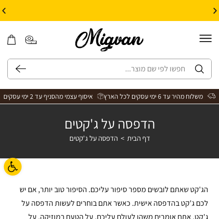
10% הנחה על עיצוב עצמי באתר | קוד קופון: Design *אין כפל קופונים*
משלוח מהיר עד 6 ימי עסקים לכל הארץ
איסוף עצמי מהסניף עד 2 ימי עסקים
הדפסה על ג'קטים
דף הבית
>
הדפסה על ג'קטים
פתח ס
הג'קט שאתם לובשים מספר סיפור עליכם. הסיפור טוב יותר, אם יש
לכם ג'קט בהדפסה אישית. כאשר אתם בוחרים לעשות הדפסה על
ג'קט, אתם אומרים משהו לעולם עליכם, על הטעם במוזיקה, על