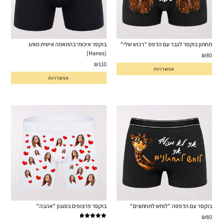
תחתון בוקסר לגבר עם הדפס "רכוש שלי"
בוקסר איכותי בהתאמה אישית מותג
[Hanes]
₪
80
₪
110
אפשרויות
אפשרויות
בוקסר עם הדפסה "לוחש לתחתונים"
בוקסר פרצופים בסגנון "אהבה"
₪
80
דורג
5.00