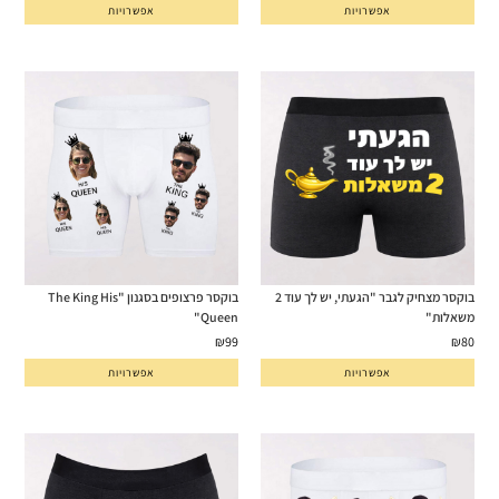
אפשרויות
אפשרויות
בוקסר מצחיק לגבר "הגעתי, יש לך עוד 2
בוקסר פרצופים בסגנון "The King His
משאלות"
Queen"
₪
99
₪
80
אפשרויות
אפשרויות