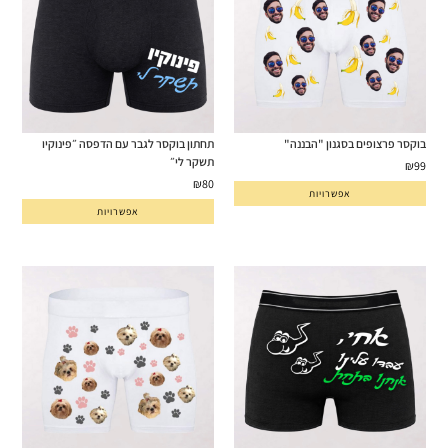
בוקסר פרצופים בסגנון "הבננה"
תחתון בוקסר לגבר עם הדפסה ״פינוקיו
תשקר לי״
₪
99
₪
80
אפשרויות
אפשרויות