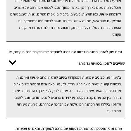
מומלץ לשלב את הברכה המרגשת עם פריט שימושי או סנטימנטלי שהמפקדת
תוכל ליהנות ממנו לאורך זמן. באתר 'מגוון' תוכלו למצוא מגוון רחב של מוצרים
להדפסה אישית, כמו חולצות, כובעים, בקבוקים ואפילו ספלים, שניתן לעצב אותם
אונליין עם מסר אישי, תמונה או לוגו הקורס. חשוב לבחור מתנה שתשקף את
ההערכה והתודה שלכם על תרומתה, ותהווה מזכרת בלתי נשכחת מתקופת
הקורס.
האם ניתן להזמין מתנה מודפסת עם ברכה למפקדת לסיום קורס בכמות קטנה, או
שחייבים להזמין בכמויות גדולות?
ב'מגוון' אנו מבינים שמתנות למפקדות בסיום קורס הן לרוב אישיות ומוזמנות
בכמויות קטנות, לעיתים אף פריט בודד. לכן, אנו מאפשרים הזמנות של מוצרים
מודפסים בהתאמה אישית החל מפריט אחד בלבד, ללא צורך בהזמנת מינימום
גבוהה. בין אם אתם קבוצה קטנה או יחידים שרוצים להביע תודה, תוכלו לעצב
ולהזמין בקלות את המתנה המושלמת עם הברכה שבחרתם, וליהנות משירות
מהיר ויעיל.
מהם זמני האספקה למתנות מודפסות עם ברכה למפקדת, והאם יש אפשרות