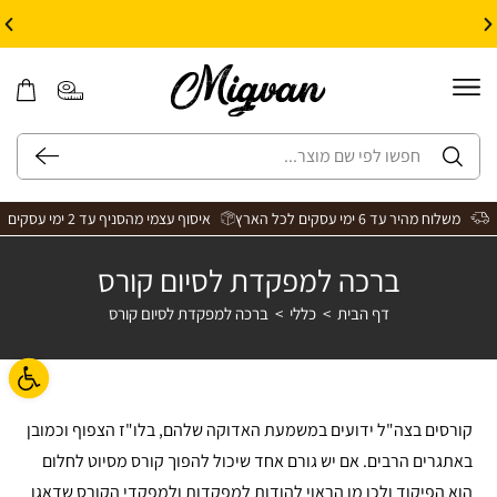
10% הנחה על עיצוב עצמי באתר | קוד קופון: Design *אין כפל קופונים*
משלוח מהיר עד 6 ימי עסקים לכל הארץ
איסוף עצמי מהסניף עד 2 ימי עסקים
ברכה למפקדת לסיום קורס
דף הבית
>
כללי
>
ברכה למפקדת לסיום קורס
פתח ס
קורסים בצה"ל ידועים במשמעת האדוקה שלהם, בלו"ז הצפוף וכמובן
באתגרים הרבים. אם יש גורם אחד שיכול להפוך קורס מסיוט לחלום
הוא הפיקוד ולכן מן הראוי להודות למפקדות ולמפקדי הקורס שדאגו