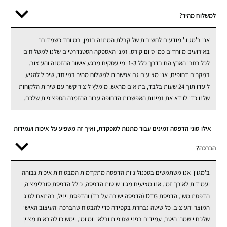
למשלוח מהיר?
אנו ב'מגוון' מודעים לחשיבות של קבלת המתנה בזמן, במיוחד כשמדובר
באירועים מיוחדים כמו סיום קורס. זמני האספקה הסטנדרטיים שלנו למשלוחים
לכל רחבי הארץ הם בדרך כלל 1-3 ימי עסקים מרגע אישור ההזמנה והעיצוב.
במקרים דחופים, אנו מציעים גם אפשרות למשלוח מהיר במיוחד, שיכול להגיע
ליעדו תוך 24 שעות בלבד, בתיאום מראש. מומלץ ליצור קשר עם שירות הלקוחות
שלנו כדי לוודא את זמינות האפשרות הדחופה עבור ההזמנה הספציפית שלכם.
אילו סוגי הדפסה זמינים עבור מתנות למפקדת, ואיך זה משפיע על איכות ועמידות
הברכה?
ב'מגוון' אנו משתמשים בטכנולוגיות הדפסה מתקדמות המבטיחות איכות גבוהה
ועמידות לאורך זמן. אנו מציעים מגוון שיטות הדפסה, כולל הדפסת סובלימציה,
הדפסת משי, הדפסת DTG (הדפסה ישירה על בד) והדפסת ויניל, בהתאם לסוג
המוצר והעיצוב. כל שיטה נבחרת בקפידה כדי להבטיח שהברכה והעיצוב האישי
שלכם יישמרו היטב, עמידים בפני שטיפות ובלאי יומיומי, וימשיכו להיראות מצוין