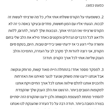
כמעט כמונו.
2. כששמעתי על הקורס ששלחו אותי אליו, כל מה שרציתי לעשות זה
לבכות. הגעתי אליו עם המון חששות, פחדים ובעיקר באסה כי זה לא
הקורס שרציתי ואז הכרתי אותך. הנכונות שלך לעזור, לתרום, ללוות
ולדאוג לכל הדברים הגדולים והקטנים כאחד מילא את הלב שלי בחום
והשרה עליי רוגע כי אז ידעתי שאני בידיים טובות. היום, בטקס סיום
הקורס, אני רוצה להודות לך מקרב לב על העזרה, התמיכה והלב
הענק שליווה אותי לכל אורך הקורס. תודה!
3. למפקד מספר אחד! בהתחלה היית מאוד קשוח, מרוחק ונוקשה
אבל אנחנו ידענו שזה משחק שנועד לנער מאיתנו את האזרחות
ולהכניס אותנו לתלם שילווה אותנו לכל אורך החיים ויקח אותנו
למקומות הטובים ביותר. הרגשנו את הלב הענק שלך שהקפדת
להסתיר מתחת למעטפת הקשוחה ולכן ידענו שהקורס הזה יסתיים
בצורה הטובה ביותר. תודה רבה על כל העזרה שהענקת לנו ואנחנו